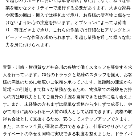
引越しのサポートにおいては車を運転するだけでなく、様々な作
業を確かなクオリティーで遂行する必要があります。大きな家具
や家電の搬出・搬入では梱包まで承り、お客様の所有物に傷をつ
けないよう細心の注意を払います。オプションによっては荷造
り・荷ほどきまで承り、これらの作業では仔細なヒアリングとス
ピーディーな作業が求められます。引越し業務を通して様々な能
力を身に付けられます。
青葉・川崎・横須賀など神奈川の各地で働くスタッフを募集する求
人を行っています。70台のトラックと熟練のスタッフを揃え、お客
様の満足のために幅広いご依頼を承っています。長距離の運送から
近場への引越しまで様々な業務があるため、物流業での経験をお持
ちの方は即戦力としてご自身の手腕を発揮できる仕事に巡り会えま
す。また、未経験の方もまずは簡単な業務から少しずつ成長し、や
がて周りに認められる一人前の職人として活躍できます。資格の取
得も会社として支援するため、安心してステップアップできます。
また、スタッフ全員が業務に尽力できるよう、仕事のやりがいとプ
ライベートの幸せを同時に実現できる制度を整えました。ドライバ