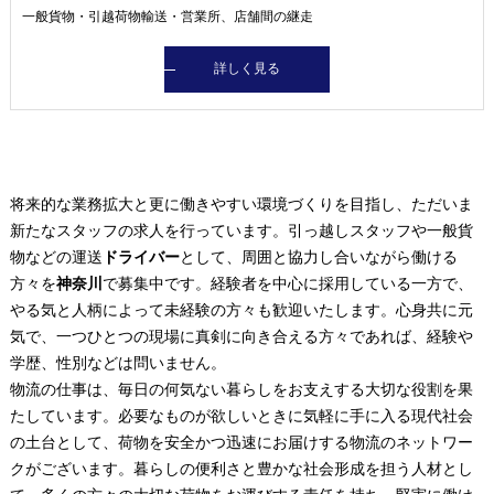
一般貨物・引越荷物輸送・営業所、店舗間の継走
詳しく見る
将来的な業務拡大と更に働きやすい環境づくりを目指し、ただいま
新たなスタッフの求人を行っています。引っ越しスタッフや一般貨
物などの運送
ドライバー
として、周囲と協力し合いながら働ける
方々を
神奈川
で募集中です。経験者を中心に採用している一方で、
やる気と人柄によって未経験の方々も歓迎いたします。心身共に元
気で、一つひとつの現場に真剣に向き合える方々であれば、経験や
学歴、性別などは問いません。
物流の仕事は、毎日の何気ない暮らしをお支えする大切な役割を果
たしています。必要なものが欲しいときに気軽に手に入る現代社会
の土台として、荷物を安全かつ迅速にお届けする物流のネットワー
クがございます。暮らしの便利さと豊かな社会形成を担う人材とし