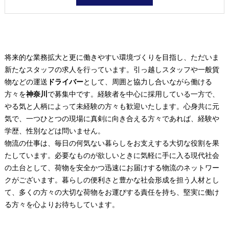
将来的な業務拡大と更に働きやすい環境づくりを目指し、ただいま
新たなスタッフの求人を行っています。引っ越しスタッフや一般貨
物などの運送
ドライバー
として、周囲と協力し合いながら働ける
方々を
神奈川
で募集中です。経験者を中心に採用している一方で、
やる気と人柄によって未経験の方々も歓迎いたします。心身共に元
気で、一つひとつの現場に真剣に向き合える方々であれば、経験や
学歴、性別などは問いません。
物流の仕事は、毎日の何気ない暮らしをお支えする大切な役割を果
たしています。必要なものが欲しいときに気軽に手に入る現代社会
の土台として、荷物を安全かつ迅速にお届けする物流のネットワー
クがございます。暮らしの便利さと豊かな社会形成を担う人材とし
て、多くの方々の大切な荷物をお運びする責任を持ち、堅実に働け
る方々を心よりお待ちしています。