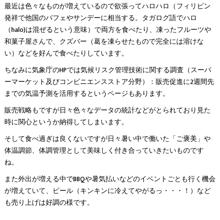
最近は色々なものが増えているので欲張ってハロハロ（フィリピン
発祥で他国のパフェやサンデーに相当する。タガログ語でハロ
（halo)は混ぜるという意味）で両方を食べたり、凍ったフルーツや
和菓子屋さんで、クズバー（葛を凍らせたもので完全には溶けな
い）などを好んで食べたりしています。
ちなみに気象庁のHPでは気候リスク管理技術に関する調査（スーパ
ーマーケット及びコンビニエンスストア分野）：販売促進に2週間先
までの気温予測を活用するというページもあります。
販売戦略もですが日々色々なデータの統計などがとられており見た
時に関心というか納得してしまいます。
そして食べ過ぎは良くないですが日々暑い中で働いた「ご褒美」や
体温調節、体調管理として美味しく付き合っていきたいものです
ね。
また外出が増える中でBBQや暑気払いなどのイベントごとも行く機会
が増えていて、ビール（キンキンに冷えてやがるっ・・・！）など
も売り上げは好調の様です。